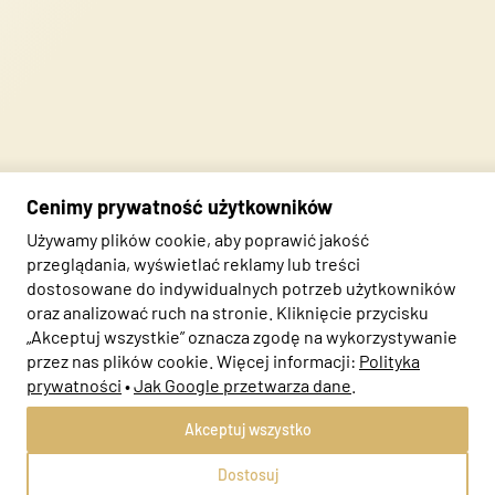
Nieklasyfikowane
Nieklasyfikowane pliki cookie, to pliki, które są w procesie
klasyfikowania, wraz z dostawcami poszczególnych ciasteczek.
Zapisz moje preferencje
Akceptuj wszystko
Cenimy prywatność użytkowników
Oddzwonimy do
Używamy plików cookie, aby poprawić jakość
Odrzuć
Ciebie, aby
przeglądania, wyświetlać reklamy lub treści
porozmawiać o
dostosowane do indywidualnych potrzeb użytkowników
współpracy!
oraz analizować ruch na stronie. Kliknięcie przycisku
„Akceptuj wszystkie” oznacza zgodę na wykorzystywanie
TAK
przez nas plików cookie. Więcej informacji:
Polityka
prywatności
•
Jak Google przetwarza dane
.
Akceptuj wszystko
Dostosuj