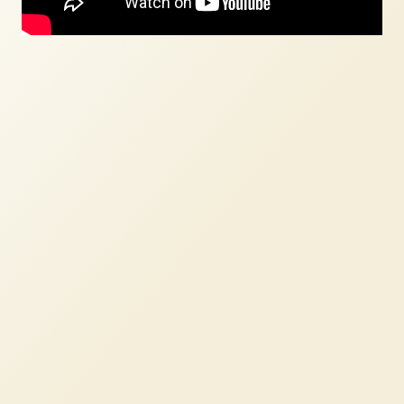
Pliki cookie dotyczące preferencji umożliwiają stronie
zapamiętanie informacji, które zmieniają wygląd lub
funkcjonowanie strony, np. preferowany język lub region, w
którym znajduje się użytkownik.
Statystyka
Statystyczne pliki cookie pomagają właścicielem stron
internetowych zrozumieć, w jaki sposób różni użytkownicy
zachowują się na stronie, gromadząc i zgłaszając anonimowe
informacje.
Marketing
Marketingowe pliki cookie stosowane są w celu śledzenia
użytkowników na stronach internetowych. Celem jest
wyświetlanie reklam, które są istotne i interesujące dla
poszczególnych użytkowników i tym samym bardziej cenne dla
wydawców i reklamodawców strony trzeciej.