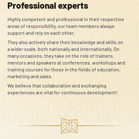
Professional experts
that changes the way the site behaves or looks, like your preferred
language or the region you are in.
Highly competent and professional in their respective
areas of responsibility, our team members always
Statistics
support and rely on each other.
Statistic cookies help website owners to understand how visitors
They also actively share their knowledge and skills on
interact with websites by collecting and reporting information
a wider scale, both nationally and internationally. On
anonymously.
many occasions, they take on the role of trainers,
mentors and speakers at conferences, workshops and
training courses for those in the fields of education,
Marketing
marketing and sales.
Marketing cookies are used to track visitors across websites. The
We believe that collaboration and exchanging
intention is to display ads that are relevant and engaging for the
experiences are vital for continuous development!
individual user and thereby more valuable for publishers and
third-party advertisers.
Unclassified
Unclassified cookies are cookies that we are in the process of
[[cus edu_bears]]
[[cus edu_bears]]
[[cus edu_bears]]
classifying, together with the providers of individual cookies.